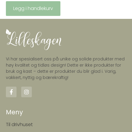
Legg i handlekurv
Vi har spesialisert oss på unike og solide produkter med
høy kvalitet og tidløs design! Dette er ikke produkter for
bruk og kast – dette er produkter du blir glad i. Varig,
vakkert, nyttig og bærekraftig!
Meny
Til drivhuset