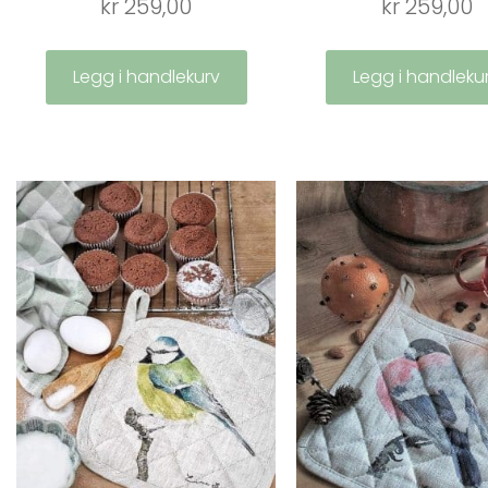
kr
259,00
kr
259,00
Legg i handlekurv
Legg i handleku