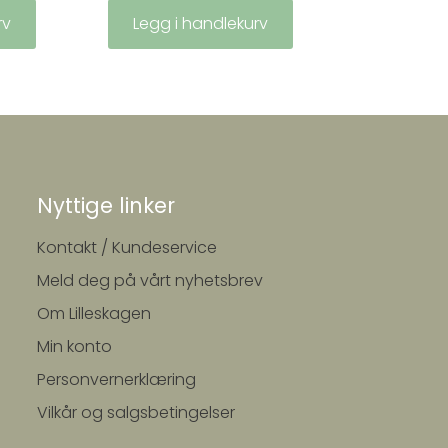
rv
Legg i handlekurv
Nyttige linker
Kontakt / Kundeservice
Meld deg på vårt nyhetsbrev
Om Lilleskagen
Min konto
Personvernerklæring
Vilkår og salgsbetingelser