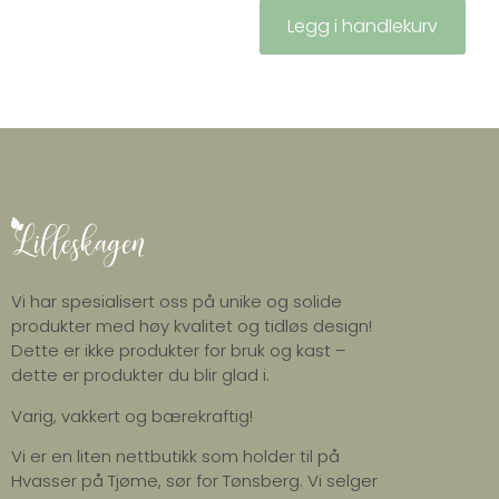
Legg i handlekurv
Vi har spesialisert oss på unike og solide
produkter med høy kvalitet og tidløs design!
Dette er ikke produkter for bruk og kast –
dette er produkter du blir glad i.
Varig, vakkert og bærekraftig!
Vi er en liten nettbutikk som holder til på
Hvasser på Tjøme, sør for Tønsberg. Vi selger