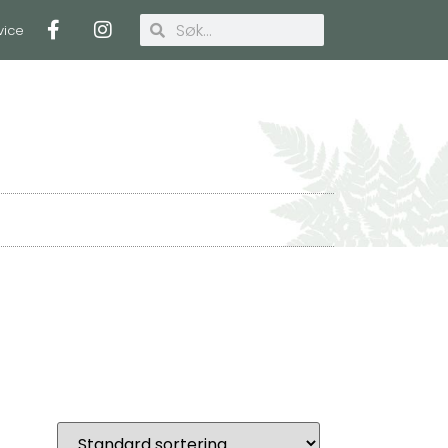
vice
Handlekurv