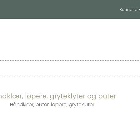
Kundeser
huset
Til hjemmet
Våre merker
dklær, løpere, gryteklyter og puter
Håndklær, puter, løpere, grytekluter