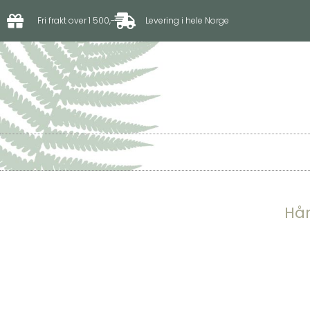
Fri frakt over 1 500,-
Levering i hele Norge
Til hagen
Til driv
Hån