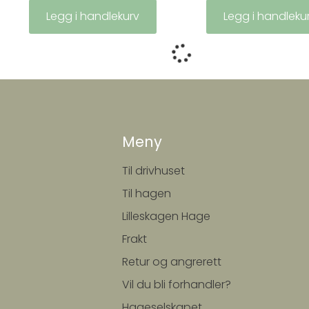
Legg i handlekurv
Legg i handleku
Meny
Til drivhuset
Til hagen
Lilleskagen Hage
Frakt
Retur og angrerett
Vil du bli forhandler?
Hageselskapet