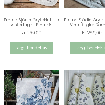
Emma Sjödin Gryteklut i lin
Emma Sjödin Grytekl
Vinterfugler Blåmeis
Vinterfugler Do
kr
259,00
kr
259,00
Legg i handlekurv
Legg i handleku