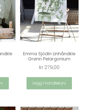
åndkle
Emma Sjödin Linhåndkle
Grønn Pelargonium
kr
279,00
rv
Legg i handlekurv