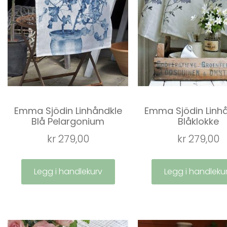
Emma Sjödin Linhåndkle
Emma Sjödin Linh
Blå Pelargonium
Blåklokke
kr
279,00
kr
279,00
Legg i handlekurv
Legg i handleku