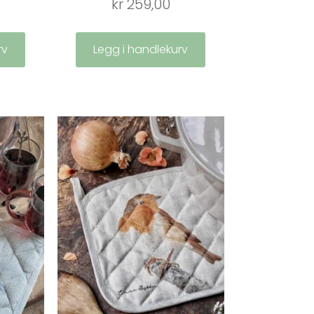
kr
259,00
rv
Legg i handlekurv