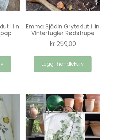
ut i lin
Emma Sjödin Gryteklut i lin
mpap
Vinterfugler Rødstrupe
kr
259,00
rv
Legg i handlekurv