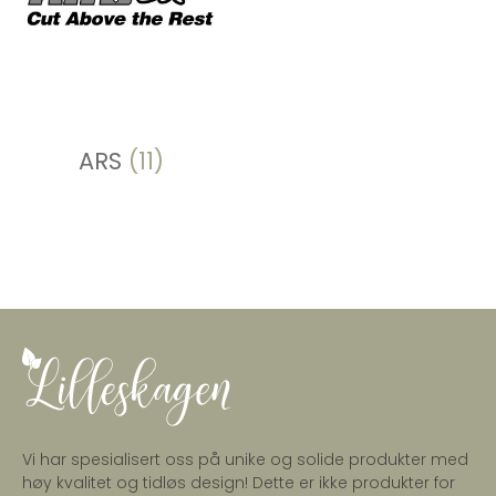
ARS
(11)
Vi har spesialisert oss på unike og solide produkter med
høy kvalitet og tidløs design! Dette er ikke produkter for