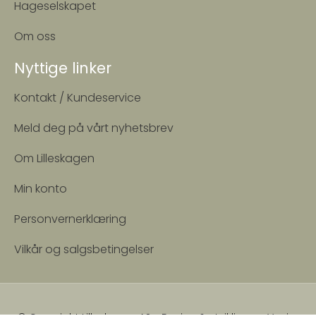
DeWit Ettinnskultivator
DeWit
med langt skaft
Femtinnskultivator
kr
999,00
kr
379,00
Legg i handlekurv
Legg i handlekurv