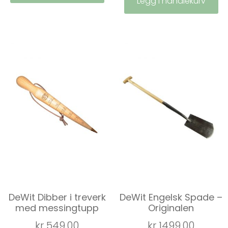
Legg i handlekurv
DeWit Dibber i treverk
DeWit Engelsk Spade –
med messingtupp
Originalen
kr
549,00
kr
1499,00