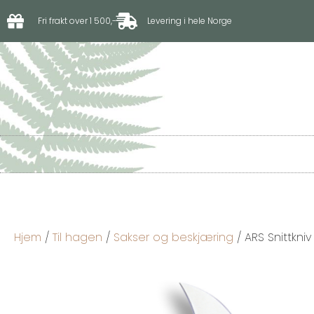
Fri frakt over 1 500,-
Levering i hele Norge
Til hagen
Til drivhus
Hjem
/
Til hagen
/
Sakser og beskjæring
/ ARS Snittkniv