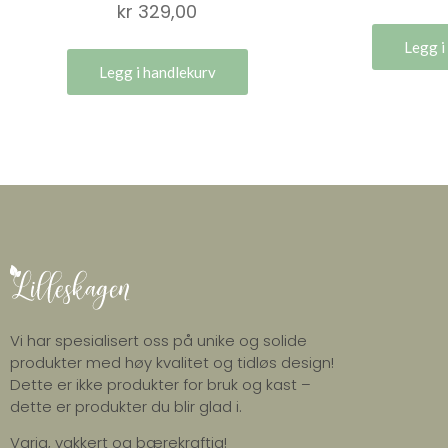
kr
329,00
Legg i
Legg i handlekurv
Vi har spesialisert oss på unike og solide
produkter med høy kvalitet og tidløs design!
Dette er ikke produkter for bruk og kast –
dette er produkter du blir glad i.
Varig, vakkert og bærekraftig!