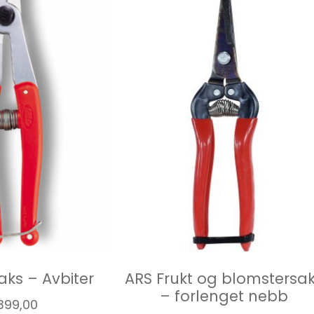
aks – Avbiter
ARS Frukt og blomstersa
– forlenget nebb
399,00