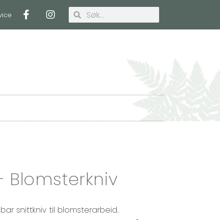
vice
Handlekurv
– Blomsterkniv
 snittkniv til blomsterarbeid.