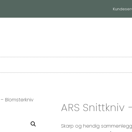
Kundeser
et
Til hjemmet
Våre merker
 – Blomsterkniv
ARS Snittkniv 
Skarp og hendig sammenleggbar