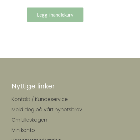
Legg i handlekurv
Nyttige linker
Kontakt / Kundeservice
Meld deg på vårt nyhetsbrev
Om Lilleskagen
Min konto