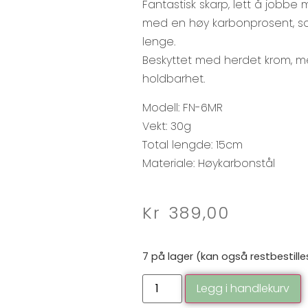
Fantastisk skarp, lett å jobbe 
med en høy karbonprosent, so
lenge.
Beskyttet med herdet krom, me
holdbarhet.
Modell: FN-6MR
Vekt: 30g
Total lengde: 15cm
Materiale: Høykarbonstål
Kr
389,00
7 på lager (kan også restbestille
Legg i handlekurv