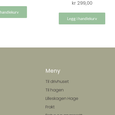
kr
299,00
 handlekurv
Legg i handlekurv
Meny
Til drivhuset
Til hagen
Lilleskagen Hage
Frakt