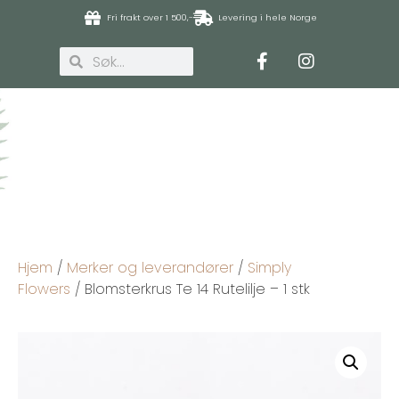
Fri frakt over 1 500,-
Levering i hele Norge
Hjem
/
Merker og leverandører
/
Simply
Flowers
/ Blomsterkrus Te 14 Rutelilje – 1 stk