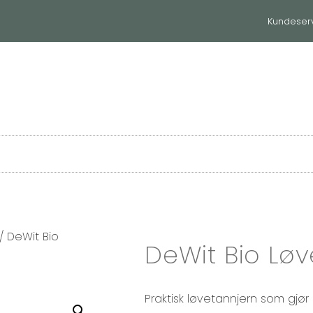
Kundeser
huset
Til hjemmet
Våre merker
/ DeWit Bio
DeWit Bio Lø
Praktisk løvetannjern som gjør