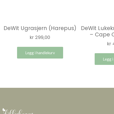
DeWit Ugrasjern (Harepus)
DeWit Lukek
– Cape 
kr
299,00
kr
Legg i handlekurv
Legg i