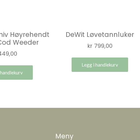
niv Høyrehendt
DeWit Løvetannluker
Cod Weeder
kr
799,00
449,00
Legg i handlekurv
 handlekurv
Meny