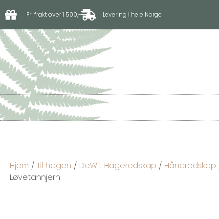
Fri frakt over 1 500,-
Levering i hele Norge
Til hagen
Til driv
Hjem
/
Til hagen
/
DeWit Hageredskap
/
Håndredskap
Løvetannjern