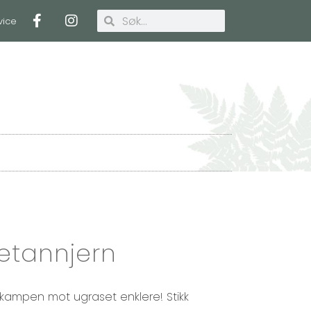
vice
Handlekurv
vetannjern
 kampen mot ugraset enklere! Stikk