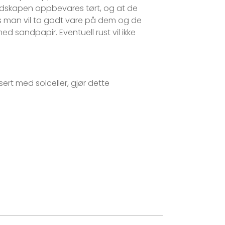
 redskapen oppbevares tørt, og at de
vis man vil ta godt vare på dem og de
d sandpapir. Eventuell rust vil ikke
sert med solceller, gjør dette