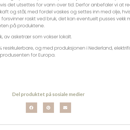
hvis det utsettes for vann over tid. Derfor anbefaler vi at
 skaft og stål, med fordel vaskes og settes inn med olje, h
orsvinner raskt ved bruk, det kan eventuelt pusses vekk me
eten på produktene.
, av asketrær som vokser lokalt.
 resirkulerbare, og med produksjonen i Nederland, elektrifi
sprodusenten for Europa.
Del produktet på sosiale medier