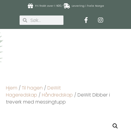
Fri frakt over 1 500,-
Levering i hele Norge
Hjem
/
Til hagen
/
DeWit
Hageredskap
/
Håndredskap
/ DeWit Dibber i
treverk med messingtupp