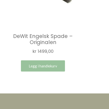
d
DeWit Engelsk Spade –
Originalen
kr
1499,00
Legg i handlekurv