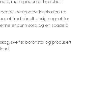
ndre, men spaden er like robust.
hentet designerne inspirasjon fra
r et tradisjonelt design egnet for
Denne er bunn solid og en spade å
 skog, svensk boronstål og produsert
lland!