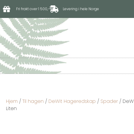
Fri frakt over 1 500,-
Levering i hele Norge
Til hagen
Til driv
Hjem
/
Til hagen
/
DeWit Hageredskap
/
Spader
/ DeWi
Liten