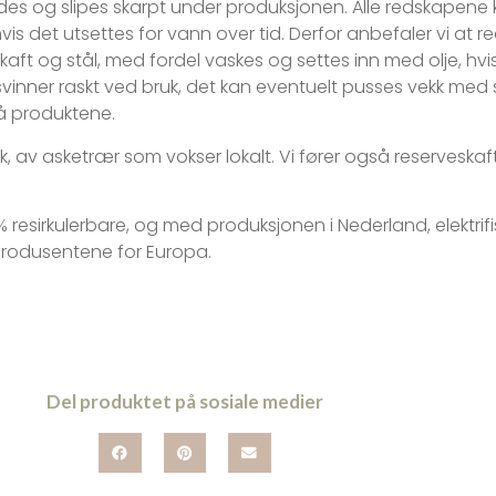
des og slipes skarpt under produksjonen. Alle redskapene k
hvis det utsettes for vann over tid. Derfor anbefaler vi at
skaft og stål, med fordel vaskes og settes inn med olje, hv
inner raskt ved bruk, det kan eventuelt pusses vekk med sa
å produktene.
av asketrær som vokser lokalt. Vi fører også reserveskaft,
 resirkulerbare, og med produksjonen i Nederland, elektrifi
produsentene for Europa.
Del produktet på sosiale medier