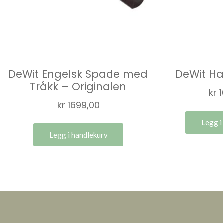
DeWit Engelsk Spade med
DeWit H
Tråkk – Originalen
kr
1
kr
1699,00
Legg i
Legg i handlekurv