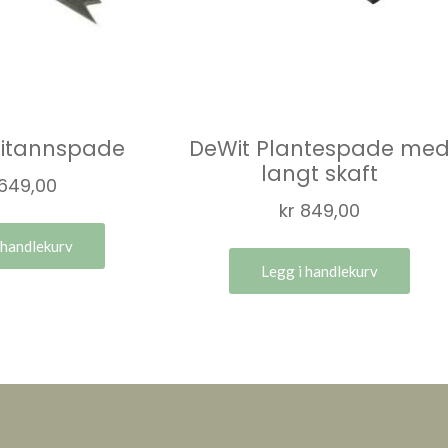
aitannspade
DeWit Plantespade me
langt skaft
649,00
kr
849,00
 handlekurv
Legg i handlekurv