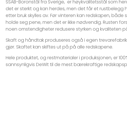
SSAB-Boronstål fra Sverige, er høykvalitetsstål som her
det er sterkt og kan herdes, men det får et rustbelegg 
etter bruk skylles av. Før vinteren kan redskapen, både 
holde seg pene, men det er ikke nødvendig. Rusten forsv
noen omstendigheter redusere styrken og kvaliteten p
Skaft og håndtak produseres også i egen trevarefabrikk, 
gjør. Skaftet kan skiftes ut på på alle redskapene.
Hele produktet, og restmaterialer i produksjonen, er 100%
sannsynligvis DeWit til de mest bærekraftige redskaps