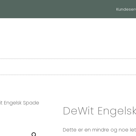
Kundeser
huset
Til hjemmet
Våre merker
t Engelsk Spade
DeWit Engelsk
Dette er en mindre og noe le