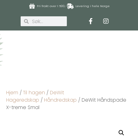
Fri frakt over 1 500,-
Levering i hele Norge
Hjem
/
Til hagen
/
DeWit
Hageredskap
/
Håndredskap
/ DeWit Håndspade
X-treme Smal