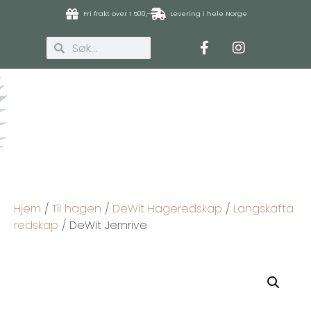
Fri frakt over 1 500,-
Levering i hele Norge
Hjem
/
Til hagen
/
DeWit Hageredskap
/
Langskafta
redskap
/ DeWit Jernrive