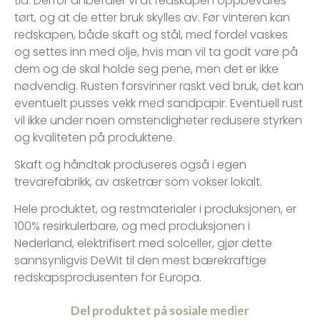
tid. Derfor anbefaler vi at redskapen oppbevares
tørt, og at de etter bruk skylles av. Før vinteren kan
redskapen, både skaft og stål, med fordel vaskes
og settes inn med olje, hvis man vil ta godt vare på
dem og de skal holde seg pene, men det er ikke
nødvendig. Rusten forsvinner raskt ved bruk, det kan
eventuelt pusses vekk med sandpapir. Eventuell rust
vil ikke under noen omstendigheter redusere styrken
og kvaliteten på produktene.
Skaft og håndtak produseres også i egen
trevarefabrikk, av asketrær som vokser lokalt.
Hele produktet, og restmaterialer i produksjonen, er
100% resirkulerbare, og med produksjonen i
Nederland, elektrifisert med solceller, gjør dette
sannsynligvis DeWit til den mest bærekraftige
redskapsprodusenten for Europa.
Del produktet på sosiale medier