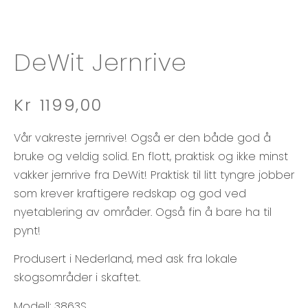
DeWit Jernrive
Kr
1199,00
Vår vakreste jernrive! Også er den både god å
bruke og veldig solid. En flott, praktisk og ikke minst
vakker jernrive fra DeWit! Praktisk til litt tyngre jobber
som krever kraftigere redskap og god ved
nyetablering av områder. Også fin å bare ha til
pynt!
Produsert i Nederland, med ask fra lokale
skogsområder i skaftet.
Modell: 3863S