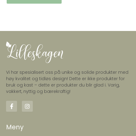
Vi har spesialisert oss på unike og solide produkter med
høy kvalitet og tidløs design! Dette er ikke produkter for
bruk og kast – dette er produkter du blir glad i. Varig,
vakkert, nyttig og bærekraftig!
Meny