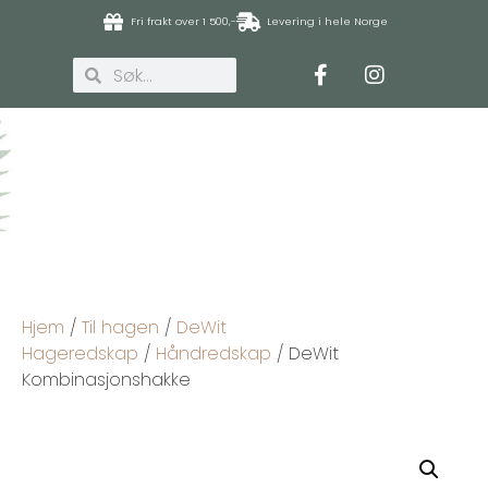
Fri frakt over 1 500,-
Levering i hele Norge
Hjem
/
Til hagen
/
DeWit
Hageredskap
/
Håndredskap
/ DeWit
Kombinasjonshakke