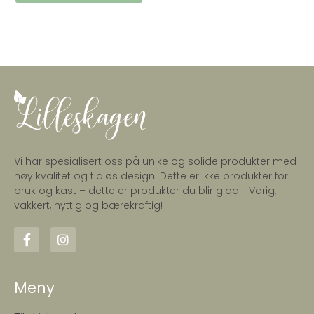
Vi har spesialisert oss på unike og solide produkter med
høy kvalitet og tidløs design! Dette er ikke produkter for
bruk og kast – dette er produkter du blir glad i. Varig,
vakkert, nyttig og bærekraftig!
Meny