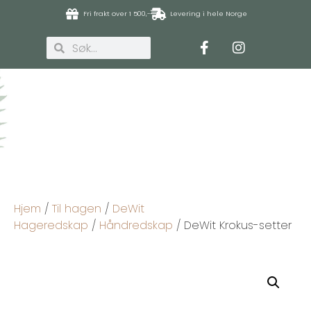
Fri frakt over 1 500,-
Levering i hele Norge
Hjem
/
Til hagen
/
DeWit
Hageredskap
/
Håndredskap
/ DeWit Krokus-setter