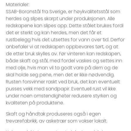
Materialer:
SSAB-Boronstål fra Sverige, er høykvalitetsstål som
herdes og slipes skarpt under produksjonen. Alle
redskapene kan slipes opp. Dette stålet brukes fordi
det er sterkt og kan herdes, men det får et
rustbelegg hvis det utsettes for vann over tid. Derfor
anbefaler vi at redskapen oppbevares tørt, og at
de etter bruk skylles av. Før vinteren kan redskapen,
både skaft og stål, med fordel vaskes og settes inn
med olje, hvis man vil ta godt vare på dem og de
skal holde seg pene, men det er ikke nødvendig.
Rusten forsvinner raskt ved bruk, det kan eventuelt
pusses vekk med sandpapir. Eventuell rust vil ikke
under noen omstendigheter redusere styrken og
kvaliteten på produktene.
Skaft og håndtak produseres også i egen
trevarefabrikk, av asketrær som vokser lokalt.