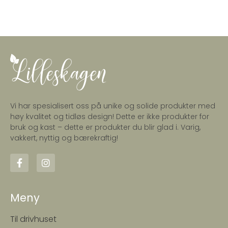
Vi har spesialisert oss på unike og solide produkter med
høy kvalitet og tidløs design! Dette er ikke produkter for
bruk og kast – dette er produkter du blir glad i. Varig,
vakkert, nyttig og bærekraftig!
Meny
Til drivhuset