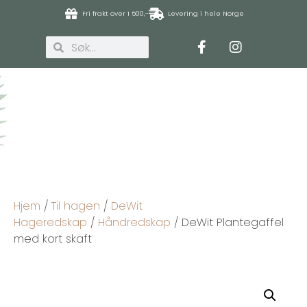
Fri frakt over 1 500,-
Levering i hele Norge
Hjem
/
Til hagen
/
DeWit
Hageredskap
/
Håndredskap
/ DeWit Plantegaffel
med kort skaft