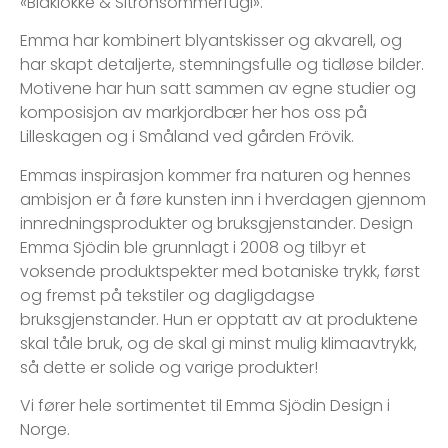
«Blåklokke & Sitronsommerfugl».
Emma har kombinert blyantskisser og akvarell, og
har skapt detaljerte, stemningsfulle og tidløse bilder.
Motivene har hun satt sammen av egne studier og
komposisjon av markjordbær her hos oss på
Lilleskagen og i Småland ved gården Frövik.
Emmas inspirasjon kommer fra naturen og hennes
ambisjon er å føre kunsten inn i hverdagen gjennom
innredningsprodukter og bruksgjenstander. Design
Emma Sjödin ble grunnlagt i 2008 og tilbyr et
voksende produktspekter med botaniske trykk, først
og fremst på tekstiler og dagligdagse
bruksgjenstander. Hun er opptatt av at produktene
skal tåle bruk, og de skal gi minst mulig klimaavtrykk,
så dette er solide og varige produkter!
Vi fører hele sortimentet til Emma Sjödin Design i
Norge.