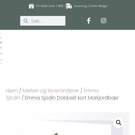
Fri frakt over 1 500,-
Levering i hele Norge
Hjem
/
Merker og leverandører
/
Emma
Sjödin
/ Emma Sjödin Dobbelt kort Markjordbær