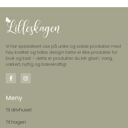
Vi har spesialisert oss på unike og solide produkter med
høy kvalitet og tidløs design! Dette er ikke produkter for
bruk og kast – dette er produkter du blir glad i. Varig,
vakkert, nyttig og bærekraftig!
Meny
Til drivhuset
Til hagen