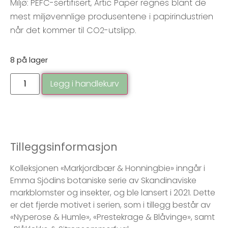
Miljø: PEFC-sertifisert, Artic Paper regnes blant de
mest miljøvennlige produsentene i papirindustrien
når det kommer til CO2-utslipp.
8 på lager
Legg i handlekurv
Tilleggsinformasjon
Kolleksjonen «Markjordbær & Honningbie» inngår i
Emma Sjödins botaniske serie av Skandinaviske
markblomster og insekter, og ble lansert i 2021. Dette
er det fjerde motivet i serien, som i tillegg består av
«Nyperose & Humle», «Prestekrage & Blåvinge», samt