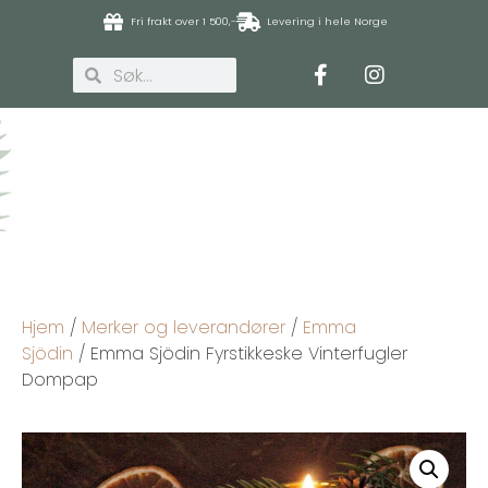
Fri frakt over 1 500,-
Levering i hele Norge
Hjem
/
Merker og leverandører
/
Emma
Sjödin
/ Emma Sjödin Fyrstikkeske Vinterfugler
Dompap