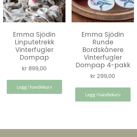
Emma Sjödin
Emma Sjödin
Linputetrekk
Runde
Vinterfugler
Bordskånere
Dompap
Vinterfugler
Dompap 4-pakk
kr
899,00
kr
299,00
Legg i handlekurv
Legg i handlekurv