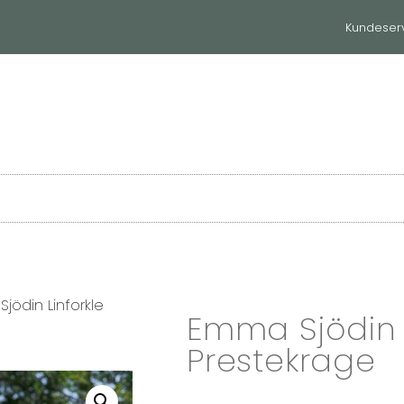
Kundeser
et
Til hjemmet
Våre merker
jödin Linforkle
Emma Sjödin L
Prestekrage