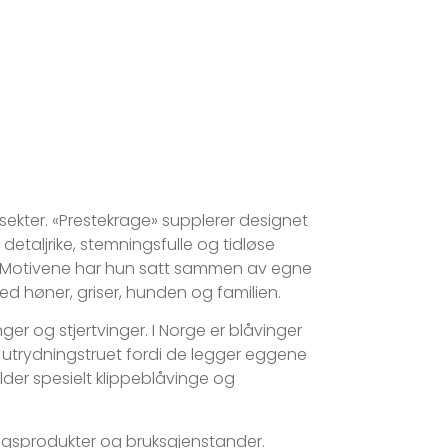
sekter. «Prestekrage» supplerer designet
detaljrike, stemningsfulle og tidløse
te. Motivene har hun satt sammen av egne
 høner, griser, hunden og familien.
nger og stjertvinger. I Norge er blåvinger
t utrydningstruet fordi de legger eggene
lder spesielt klippeblåvinge og
ngsprodukter og bruksgjenstander.