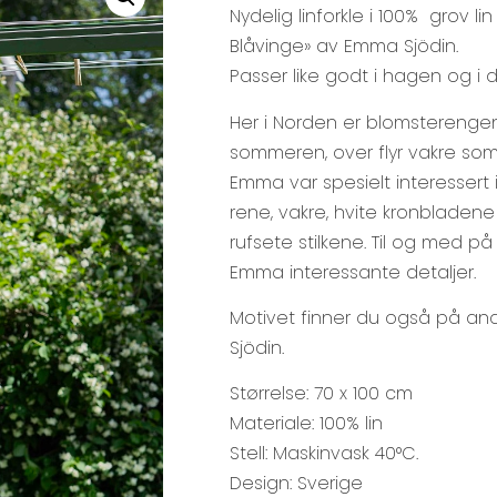
Nydelig linforkle i 100% grov li
Blåvinge» av Emma Sjödin.
Passer like godt i hagen og i 
Her i Norden er blomsterenge
sommeren, over flyr vakre som
Emma var spesielt interesser
rene, vakre, hvite kronbladene 
rufsete stilkene. Til og med p
Emma interessante detaljer.
Motivet finner du også på an
Sjödin.
Størrelse: 70 x 100 cm
Materiale: 100% lin
Stell: Maskinvask 40°C.
Design: Sverige