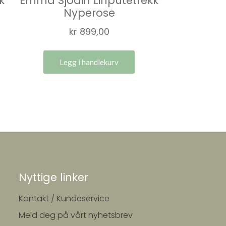
k
Emma Sjödin Linputetrekk
Nyperose
kr
899,00
Legg i handlekurv
Nyttige linker
Kontakt / Kundeservice
Meld deg på vårt nyhetsbrev