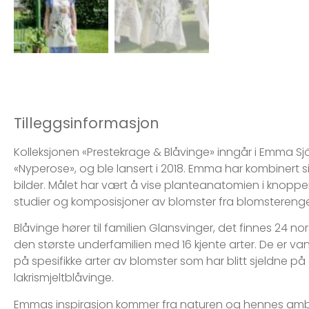
Tilleggsinformasjon
Kolleksjonen «Prestekrage & Blåvinge» inngår i Emma Sj
«Nyperose», og ble lansert i 2018. Emma har kombinert sin
bilder. Målet har vært å vise planteanatomien i knoppe
studier og komposisjoner av blomster fra blomstereng
Blåvinge hører til familien Glansvinger, det finnes 24 nor
den største underfamilien med 16 kjente arter. De er va
på spesifikke arter av blomster som har blitt sjeldne p
lakrismjeltblåvinge.
Emmas inspirasjon kommer fra naturen og hennes ambi