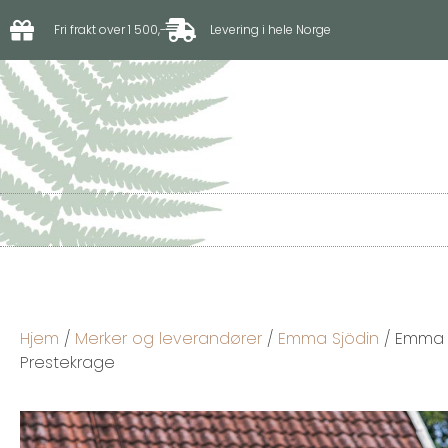
Fri frakt over 1 500,-
Levering i hele Norge
Til hagen
Til drivhus
Hjem
/
Merker og leverandører
/
Emma Sjödin
/ Emma S
Prestekrage