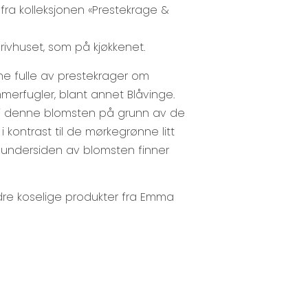
n fra kolleksjonen «Prestekrage &
drivhuset, som på kjøkkenet.
ne fulle av prestekrager om
merfugler, blant annet Blåvinge.
t i denne blomsten på grunn av de
i kontrast til de mørkegrønne litt
å undersiden av blomsten finner
dre koselige produkter fra Emma