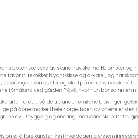
ödins botaniske serie av skandinaviske markblomster og in
e favoritt-teknikker blyantskisse og akvarell, og har skapt 
r, utsprunget blomst, stilk og blad på en kunstnerisk må
ene i Småland ved gården Frövik, hvor hun bor sammen med
ske arter fordelt på de tre underfamiliene blåvinger, gullvi
nlige på åpne marker i hele Norge. Noen av artene er sterk
å grunn av utbygging og endring i naturlandskap. Dette gje
sjon er å føre kunsten inn i hverdagen gjennom innredni