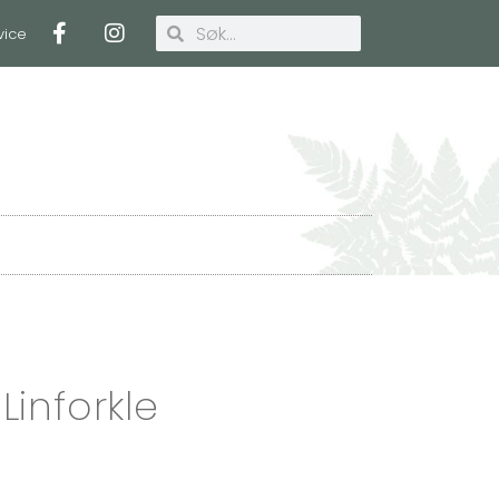
vice
Handlekurv
inforkle