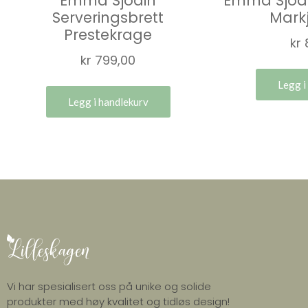
Emma Sjödin
Emma Sjödi
Serveringsbrett
Mark
Prestekrage
kr
kr
799,00
Legg i
Legg i handlekurv
Vi har spesialisert oss på unike og solide
produkter med høy kvalitet og tidløs design!