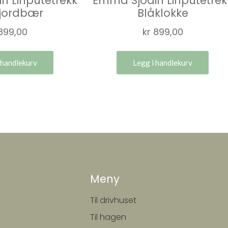
n Linputetrekk
Emma Sjödin Linputetrek
jordbær
Blåklokke
899,00
kr
899,00
 handlekurv
Legg i handlekurv
Meny
Til drivhuset
Til hagen