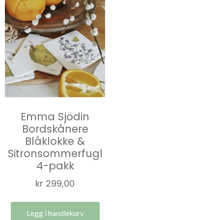
Emma Sjödin
Bordskånere
Blåklokke &
Sitronsommerfugl
4-pakk
kr
299,00
Legg i handlekurv