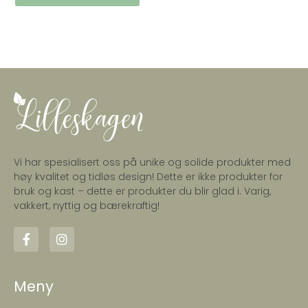
Vi har spesialisert oss på unike og solide produkter med
høy kvalitet og tidløs design! Dette er ikke produkter for
bruk og kast – dette er produkter du blir glad i. Varig,
vakkert, nyttig og bærekraftig!
Meny