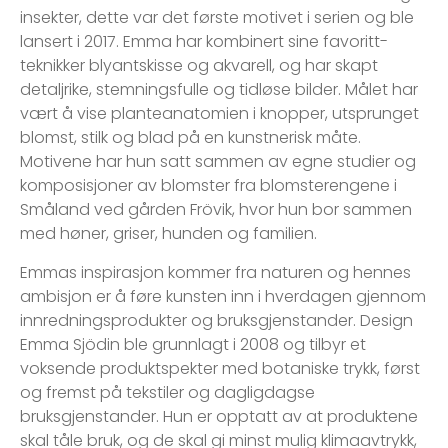
insekter, dette var det første motivet i serien og ble
lansert i 2017. Emma har kombinert sine favoritt-
teknikker blyantskisse og akvarell, og har skapt
detaljrike, stemningsfulle og tidløse bilder. Målet har
vært å vise planteanatomien i knopper, utsprunget
blomst, stilk og blad på en kunstnerisk måte.
Motivene har hun satt sammen av egne studier og
komposisjoner av blomster fra blomsterengene i
Småland ved gården Frövik, hvor hun bor sammen
med høner, griser, hunden og familien.
Emmas inspirasjon kommer fra naturen og hennes
ambisjon er å føre kunsten inn i hverdagen gjennom
innredningsprodukter og bruksgjenstander. Design
Emma Sjödin ble grunnlagt i 2008 og tilbyr et
voksende produktspekter med botaniske trykk, først
og fremst på tekstiler og dagligdagse
bruksgjenstander. Hun er opptatt av at produktene
skal tåle bruk, og de skal gi minst mulig klimaavtrykk,