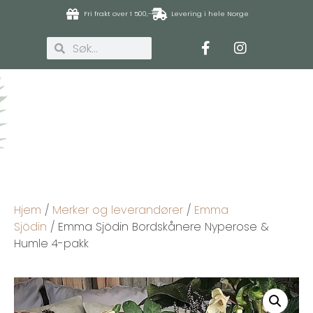
Fri frakt over 1 500,-
Levering i hele Norge
Hjem
/
Merker og leverandører
/
Emma
Sjödin
/ Emma Sjödin Bordskånere Nyperose &
Humle 4-pakk