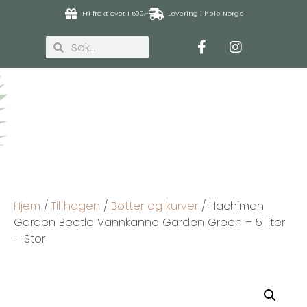
Fri frakt over 1 500,-
Levering i hele Norge
Hjem
/
Til hagen
/
Bøtter og kurver
/ Hachiman
Garden Beetle Vannkanne Garden Green – 5 liter
– Stor