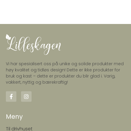
Vi har spesialisert oss på unike og solide produkter med
høy kvalitet og tidløs design! Dette er ikke produkter for
bruk og kast – dette er produkter du blir glad i. Varig,
vakkert, nyttig og bærekraftig!
Meny
Til drivhuset