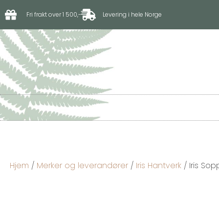
Fri frakt over 1 500,-
Levering i hele Norge
Til hagen
Til driv
Hjem
/
Merker og leverandører
/
Iris Hantverk
/ Iris So