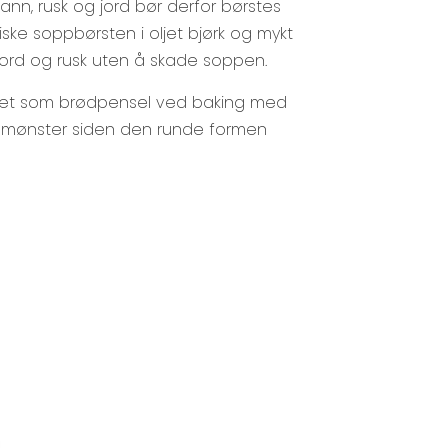
vann, rusk og jord bør derfor børstes
ske soppbørsten i oljet bjørk og mykt
 jord og rusk uten å skade soppen.
ket som brødpensel ved baking med
e mønster siden den runde formen