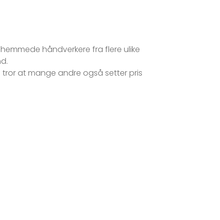
synshemmede håndverkere fra flere ulike
nd.
e tror at mange andre også setter pris