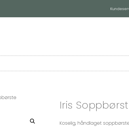
Kundeser
huset
Til hjemmet
Våre merker
ppbørste
Iris Soppbørs
Koselig, håndlaget soppbørste