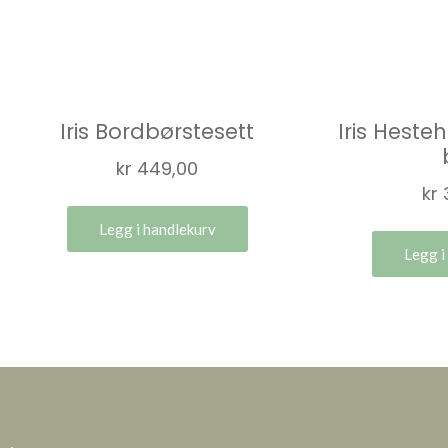
Iris Bordbørstesett
Iris Hesteh
kr
449,00
kr
Legg i handlekurv
Legg i