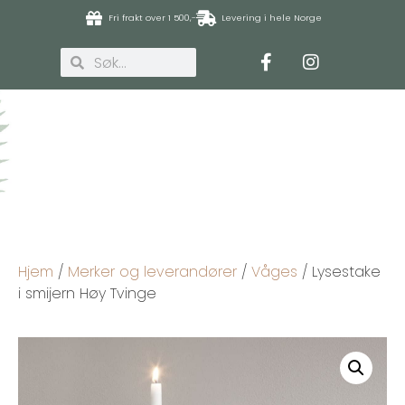
Fri frakt over 1 500,-
Levering i hele Norge
Hjem
/
Merker og leverandører
/
Våges
/ Lysestake
i smijern Høy Tvinge