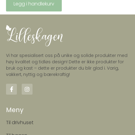
Legg i handlekurv
Vi har spesialisert oss på unike og solide produkter med
høy kvalitet og tidløs design! Dette er ikke produkter for
bruk og kast – dette er produkter du blir glad i. Varig,
vakkert, nyttig og bærekraftig!
Meny
Til drivhuset