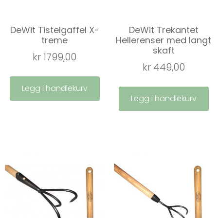
DeWit Tistelgaffel X-
DeWit Trekantet
treme
Hellerenser med langt
skaft
kr
1799,00
kr
449,00
Legg i handlekurv
Legg i handlekurv