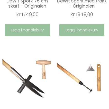
DeWit Spork 75 cm
DeWit Spork med tråkk
skaft – Originalen
– Originalen
kr
1749,00
kr
1949,00
Legg i handlekurv
Legg i handlekurv