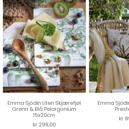
Emma Sjödin Liten Skjærefjøl
Emma Sjödin
Grønn & Blå Pelargonium
Pres
15x20cm
kr
8
kr
299,00