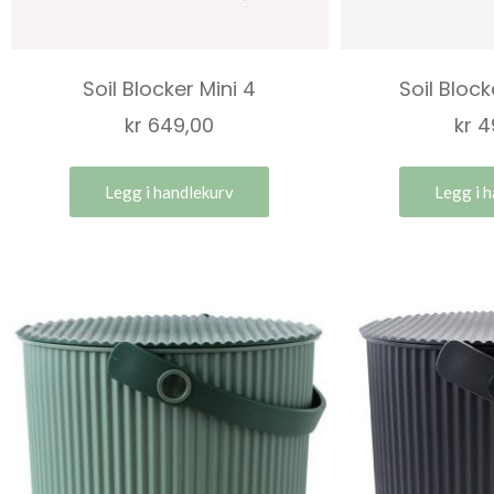
Soil Blocker Mini 4
Soil Bloc
kr
649,00
kr
4
Legg i handlekurv
Legg i 