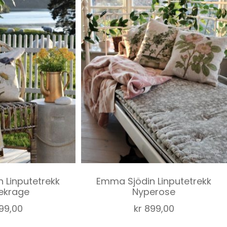
 Linputetrekk
Emma Sjödin Linputetrekk
tekrage
Nyperose
99,00
kr
899,00