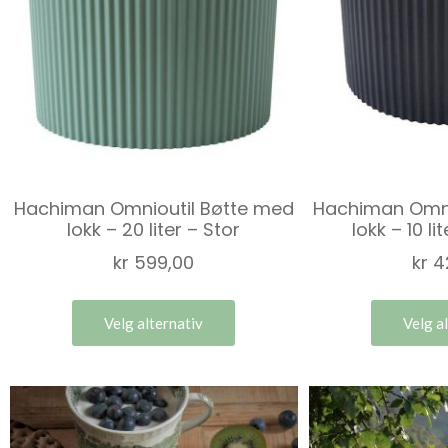
Hachiman Omnioutil Bøtte med
Hachiman Omni
lokk – 20 liter – Stor
lokk – 10 l
kr
599,00
kr
4
Velg alternativ
Velg a