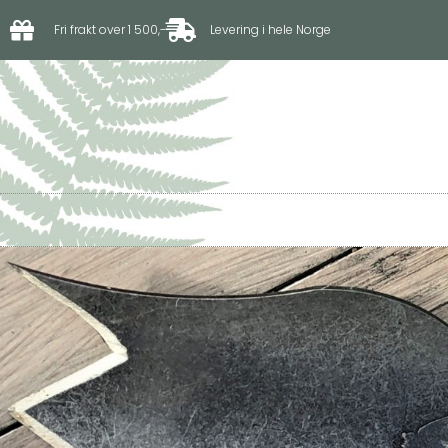
Fri frakt over 1 500,-
Levering i hele Norge
Til hagen
Til driv