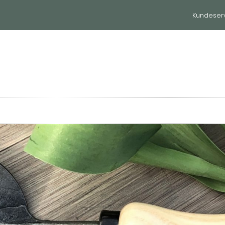
Kundeser
huset
Til hjemmet
Våre merker