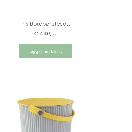
Iris Bordbørstesett
kr
449,00
Legg i handlekurv