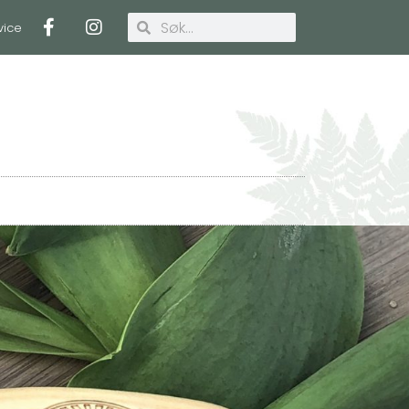
vice
Handlekurv