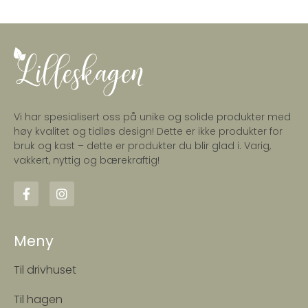
Vi har spesialisert oss på unike og solide produkter med
høy kvalitet og tidløs design! Dette er ikke produkter for
bruk og kast – dette er produkter du blir glad i. Varig,
vakkert, nyttig og bærekraftig!
Meny
Til drivhuset
Til hagen