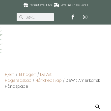
Fri frakt over 1 500,-
Levering i hele Norge
Hjem
/
Til hagen
/
DeWit
Hageredskap
/
Håndredskap
/ DeWit Amerikansk
Håndspade