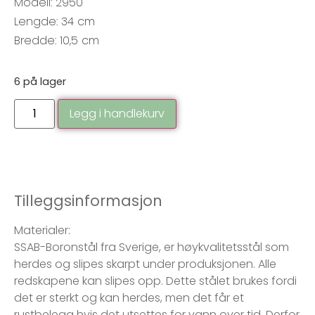
Modell: 2950
Lengde: 34 cm
Bredde: 10,5 cm
6 på lager
Legg i handlekurv
Tilleggsinformasjon
Materialer:
SSAB-Boronstål fra Sverige, er høykvalitetsstål som
herdes og slipes skarpt under produksjonen. Alle
redskapene kan slipes opp. Dette stålet brukes fordi
det er sterkt og kan herdes, men det får et
rustbelegg hvis det utsettes for vann over tid. Derfor