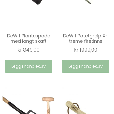
DeWit Plantespade
DeWit Potetgreip X-
med langt skaft
treme firetinns
kr
849,00
kr
1999,00
Legg i handlekurv
Legg i handlekurv