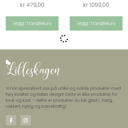
kr
479,00
kr
1099,00
Legg i handlekurv
Legg i handlekurv
Vi har spesialisert oss på unike og solide produkter med
høy kvalitet og tidløs design! Dette er ikke produkter for
bruk og kast – dette er produkter du blir glad i. Varig,
vakkert, nyttig og bærekraftig!