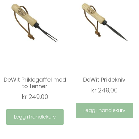
DeWit Priklegaffel med
DeWit Priklekniv
to tenner
kr
249,00
kr
249,00
Legg i handlekurv
Legg i handlekurv