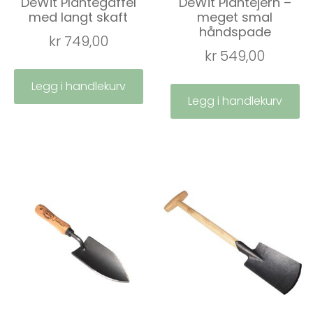
DeWit Plantegaffel
DeWit Plantejern –
med langt skaft
meget smal
håndspade
kr
749,00
kr
549,00
Legg i handlekurv
Legg i handlekurv