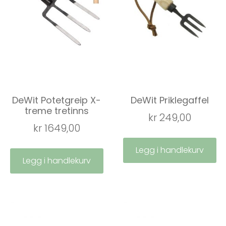
DeWit Potetgreip X-
DeWit Priklegaffel
treme tretinns
kr
249,00
kr
1649,00
Legg i handlekurv
Legg i handlekurv